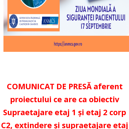
COMUNICAT DE PRESĂ aferent
proiectului ce are ca obiectiv
Supraetajare etaj 1 și etaj 2 corp
C2, extindere și supraetajare etaj