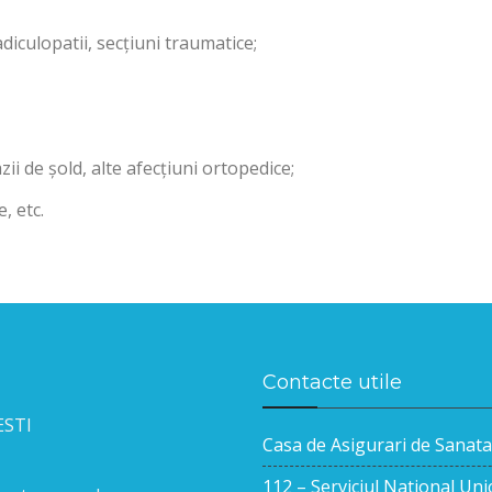
radiculopatii, secțiuni traumatice;
ii de șold, alte afecțiuni ortopedice;
, etc.
Contacte utile
ESTI
Casa de Asigurari de Sanata
112 – Serviciul National Un