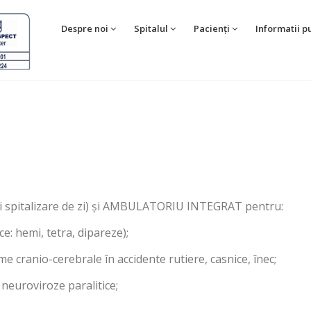
Despre noi
Spitalul
Pacienți
Informatii p
i spitalizare de zi) și AMBULATORIU INTEGRAT pentru:
ice: hemi, tetra, dipareze);
e cranio-cerebrale în accidente rutiere, casnice, înec;
neuroviroze paralitice;