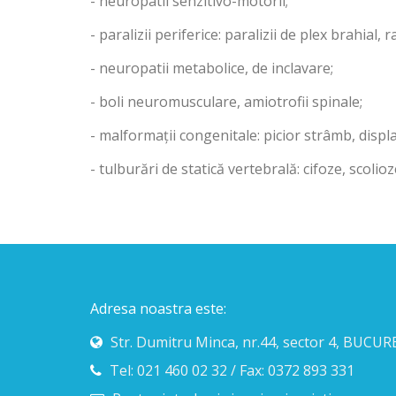
- neuropatii senzitivo-motorii;
- paralizii periferice: paralizii de plex brahial, 
- neuropatii metabolice, de inclavare;
- boli neuromusculare, amiotrofii spinale;
- malformații congenitale: picior strâmb, displaz
- tulburări de statică vertebrală: cifoze, scolioze
Adresa noastra este:
Str. Dumitru Minca, nr.44, sector 4, BUCUR
Tel: 021 460 02 32 / Fax: 0372 893 331