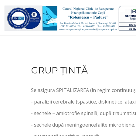
GRUP ȚINTĂ
Se asigură SPITALIZAREA (în regim continuu ș
- paralizii cerebrale (spastice, diskinetice, atax
- sechele – amiotrofie spinală, după traumatism
- sechele după meningoencefalite microbiene, 