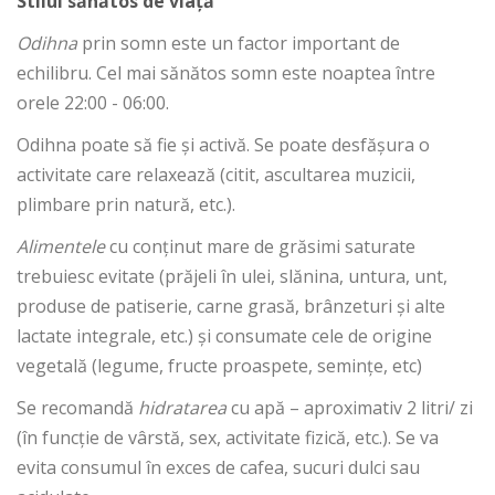
Stilul sănătos de viață
Odihna
prin somn este un factor important de
echilibru. Cel mai sănătos somn este noaptea între
orele 22:00 - 06:00.
Odihna poate să fie și activă. Se poate desfășura o
activitate care relaxează (citit, ascultarea muzicii,
plimbare prin natură, etc.).
Alimentele
cu conținut mare de grăsimi saturate
trebuiesc evitate (prăjeli în ulei, slănina, untura, unt,
produse de patiserie, carne grasă, brânzeturi și alte
lactate integrale, etc.) și consumate cele de origine
vegetală (legume, fructe proaspete, semințe, etc)
Se recomandă
hidratarea
cu apă – aproximativ 2 litri/ zi
(în funcție de vârstă, sex, activitate fizică, etc.). Se va
evita consumul în exces de cafea, sucuri dulci sau