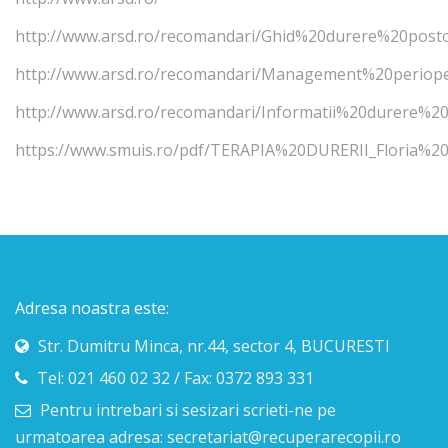
http://www.arsd.ro/recomandari/Ghid%20durere%20post
http://www.arsd.ro/recomandari/Management%20periop
http://www.arsd.ro/recomandari/Informatii%20durere%2
https://www.smuis.ro/pdf/TERAPIA%20DURERII_Floria%2
Adresa noastra este:
Str. Dumitru Minca, nr.44, sector 4, BUCURESTI
Tel: 021 460 02 32 / Fax: 0372 893 331
Pentru intrebari si sesizari scrieti-ne pe
urmatoarea adresa: secretariat@recuperarecopii.ro