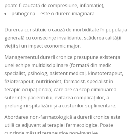
poate fi cauzată de compresiune, inflamație),
psihogenă – este o durere imaginară.
Durerea constituie o cauză de morbiditate în populația
generală cu consecințe invalidante, scăderea calității
vieții și un impact economic major.
Managementul durerii cronice presupune existența
unei echipe multidisciplinare (formată din medic
specialist, psiholog, asistent medical, kinetoterapeut,
fizioterapeut, nutriționist, farmacist, specialist în
terapie ocupațională) care are ca scop diminuarea
suferinței pacientului, evitarea complicațiilor, a
prelungirii spitalizării și a costurilor suplimentare.
Abordarea non-farmacologică a durerii cronice este
utilă ca adjuvant al terapiei farmacologice, Poate
cuprinde măsuri terapeutice non-invazive