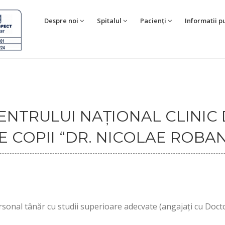
Despre noi
Spitalul
Pacienți
Informatii p
ENTRULUI NAȚIONAL CLINIC
COPII “DR. NICOLAE ROBA
rsonal tânăr cu studii superioare adecvate (angajați cu Doct