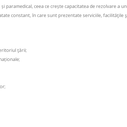
 și paramedical, ceea ce crește capacitatea de rezolvare a u
tate constant, în care sunt prezentate serviciile, facilităţil
itoriul ţării;
naționale;
or;