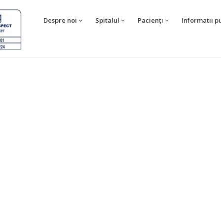
Despre noi
Spitalul
Pacienți
Informatii p