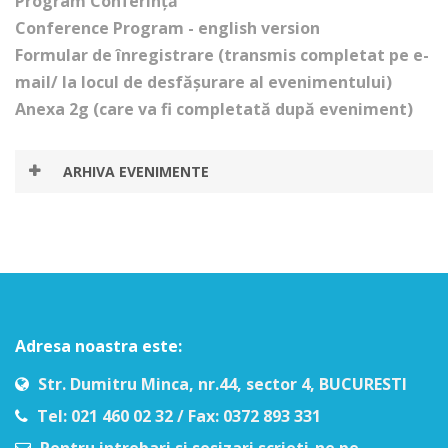
Program Conferință
Conference Program - english version
Formular de înregistrare (transmis completat pe e-
mail/ la locul de desfășurare al evenimentului)
Anexa 2g (care va fi completată după eveniment)
ARHIVA EVENIMENTE
Adresa noastra este:
Str. Dumitru Minca, nr.44, sector 4, BUCURESTI
Tel: 021 460 02 32 / Fax: 0372 893 331