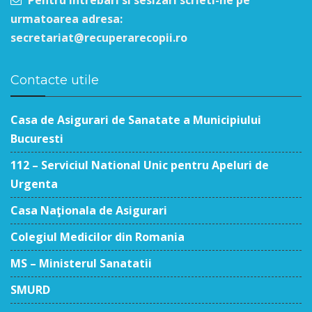
Pentru intrebari si sesizari scrieti-ne pe
urmatoarea adresa:
secretariat@recuperarecopii.ro
Contacte utile
Casa de Asigurari de Sanatate a Municipiului
Bucuresti
112 – Serviciul National Unic pentru Apeluri de
Urgenta
Casa Naţionala de Asigurari
Colegiul Medicilor din Romania
MS – Ministerul Sanatatii
SMURD