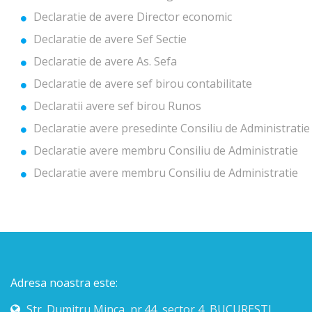
Declaratie de avere Director economic
Declaratie de avere Sef Sectie
Declaratie de avere As. Sefa
Declaratie de avere sef birou contabilitate
Declaratii avere sef birou Runos
Declaratie avere presedinte Consiliu de Administratie
Declaratie avere membru Consiliu de Administratie
Declaratie avere membru Consiliu de Administratie
Adresa noastra este:
Str. Dumitru Minca, nr.44, sector 4, BUCURESTI