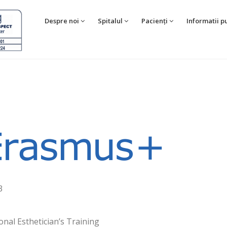
Despre noi
Spitalul
Pacienți
Informatii p
3
tional Esthetician’s Training