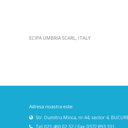
ECIPA UMBRIA SCARL, ITALY
Adresa noastra este:
Str. Dumitru Minca, nr.44, sector 4, BUCUR
Tel: 021 460 02 32 / Fax: 0372 893 331