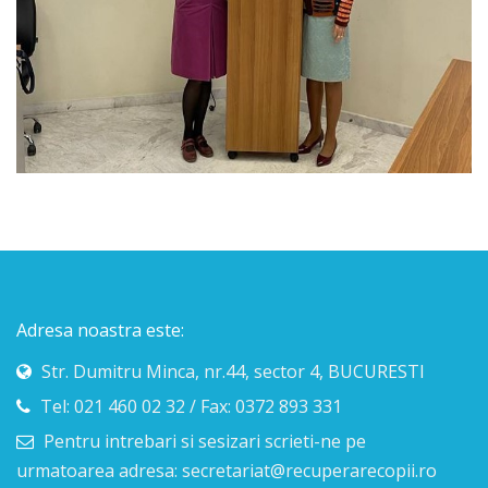
Adresa noastra este:
Str. Dumitru Minca, nr.44, sector 4, BUCURESTI
Tel: 021 460 02 32 / Fax: 0372 893 331
Pentru intrebari si sesizari scrieti-ne pe
urmatoarea adresa: secretariat@recuperarecopii.ro